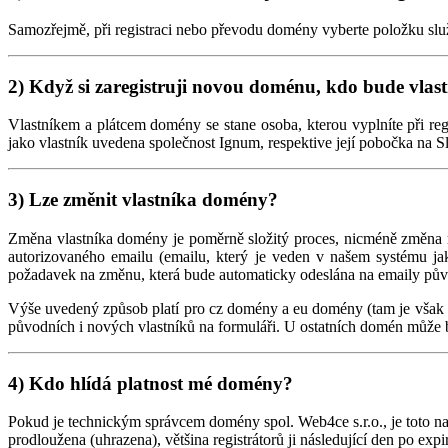
Samozřejmě, při registraci nebo převodu domény vyberte položku sl
2) Když si zaregistruji novou doménu, kdo bude vla
Vlastníkem a plátcem domény se stane osoba, kterou vyplníte při 
jako vlastník uvedena společnost Ignum, respektive její pobočka na 
3) Lze změnit vlastníka domény?
Změna vlastníka domény je poměrně složitý proces, nicméně změna m
autorizovaného emailu (emailu, který je veden v našem systému ja
požadavek na změnu, která bude automaticky odeslána na emaily půvo
Výše uvedený způsob platí pro cz domény a eu domény (tam je však 
původních i nových vlastníků na formuláři. U ostatních domén může 
4) Kdo hlídá platnost mé domény?
Pokud je technickým správcem domény spol. Web4ce s.r.o., je toto na
prodloužena (uhrazena), většina registrátorů ji následující den po exp