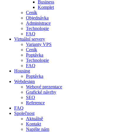
Business
Komplet
Ceník
Objednávka
Administrace
Technologie
FAQ
Virtuální servery
Varianty VPS
Ceník
Poptávka
Technologie
FAQ
Housing
Poptávka
Webdesign
Webové prezentace
Grafické návrhy
SEO
Reference
FAQ
Společnost
Aktuálně
Kontakt
Napište nám