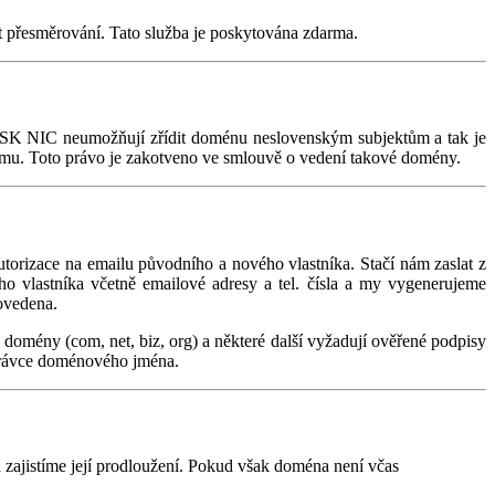
 přesměrování. Tato služba je poskytována zdarma.
a SK NIC neumožňují zřídit doménu neslovenským subjektům a tak je
jemu. Toto právo je zakotveno ve smlouvě o vedení takové domény.
orizace na emailu původního a nového vlastníka. Stačí nám zaslat z
o vlastníka včetně emailové adresy a tel. čísla a my vygenerujeme
ovedena.
mény (com, net, biz, org) a některé další vyžadují ověřené podpisy
správce doménového jména.
 zajistíme její prodloužení. Pokud však doména není včas