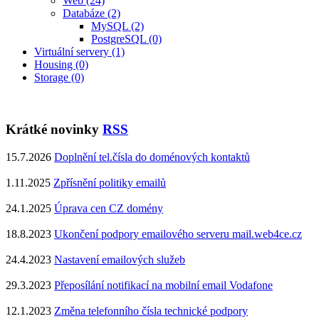
Web (24)
Databáze (2)
MySQL (2)
PostgreSQL (0)
Virtuální servery (1)
Housing (0)
Storage (0)
Krátké novinky
RSS
15.7.2026
Doplnění tel.čísla do doménových kontaktů
1.11.2025
Zpřísnění politiky emailů
24.1.2025
Úprava cen CZ domény
18.8.2023
Ukončení podpory emailového serveru mail.web4ce.cz
24.4.2023
Nastavení emailových služeb
29.3.2023
Přeposílání notifikací na mobilní email Vodafone
12.1.2023
Změna telefonního čísla technické podpory