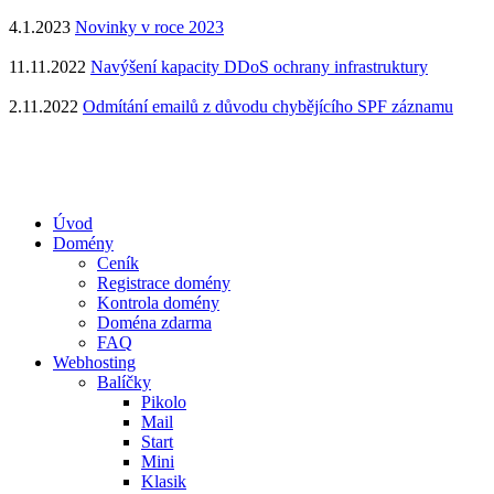
4.1.2023
Novinky v roce 2023
11.11.2022
Navýšení kapacity DDoS ochrany infrastruktury
2.11.2022
Odmítání emailů z důvodu chybějícího SPF záznamu
Úvod
Domény
Ceník
Registrace domény
Kontrola domény
Doména zdarma
FAQ
Webhosting
Balíčky
Pikolo
Mail
Start
Mini
Klasik