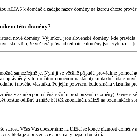
užbu ALIAS k doméně a zadejte název domény na kterou chcete provést
stníkem této domény?
registraci nové domény. Výjimkou jsou slovenské domény, kde pravidl
Slovensku s tím, že veškerá práva objednatele domény jsou vyhrazena 
ožná samozřejmě je. Nyní ji ve většině případů provádíme pomocí aut
ko oprávněný s tou určitou doménou nakládat) kontaktní údaje novéh
dního i nového vlastníka. Po jejím potvrzení bude změna vlastníka pr
změna vlastníka podmíněná ročním prodloužením domény). Generické do
být postup odlišný a může být též zpoplatněn, záleží na podmínkách 
še starost. Včas Vás upozorníme na blížící se konec platnosti domény a
iraci zablokuje a prezentace ani emaily nejsou funkční.