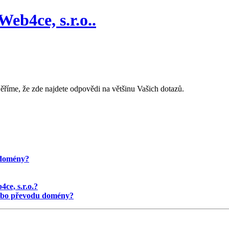
eb4ce, s.r.o..
ěříme, že zde najdete odpovědi na většinu Vašich dotazů.
 domény?
ce, s.r.o.?
nebo převodu domény?