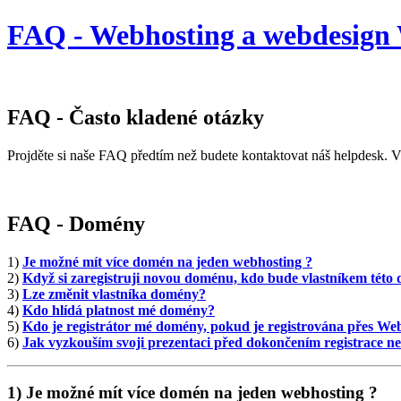
FAQ - Webhosting a webdesign W
FAQ - Často kladené otázky
Projděte si naše FAQ předtím než budete kontaktovat náš helpdesk. V
FAQ - Domény
1)
Je možné mít více domén na jeden webhosting ?
2)
Když si zaregistruji novou doménu, kdo bude vlastníkem této
3)
Lze změnit vlastníka domény?
4)
Kdo hlídá platnost mé domény?
5)
Kdo je registrátor mé domény, pokud je registrována přes Web4
6)
Jak vyzkouším svoji prezentaci před dokončením registrace 
1) Je možné mít více domén na jeden webhosting ?