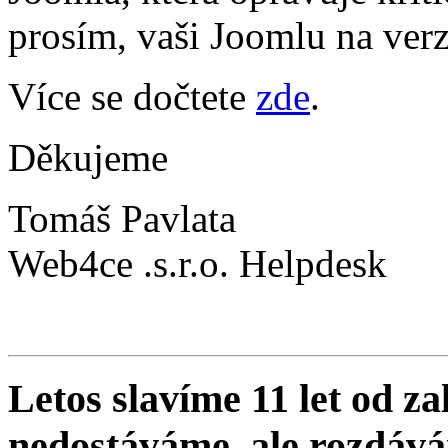
prosím, vaši Joomlu na verz
Více se dočtete
zde
.
Děkujeme
Tomáš Pavlata
Web4ce .s.r.o. Helpdesk
Letos slavíme 11 let od z
nedostáváme, ale rozdáv