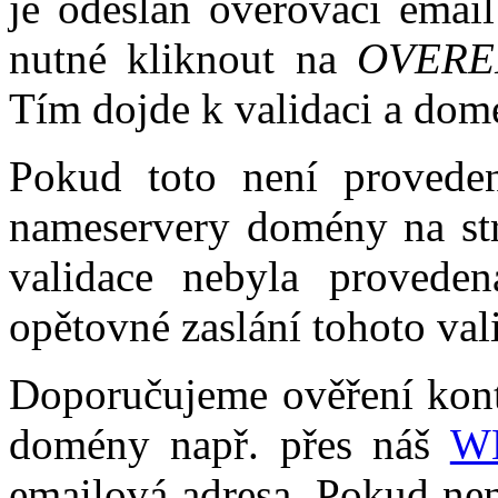
je odeslán ověřovací email
nutné kliknout na
OVERE
Tím dojde k validaci a dom
Pokud toto není proved
nameservery domény na str
validace nebyla provede
opětovné zaslání tohoto val
Doporučujeme ověření konta
domény např. přes náš
W
emailová adresa. Pokud ne