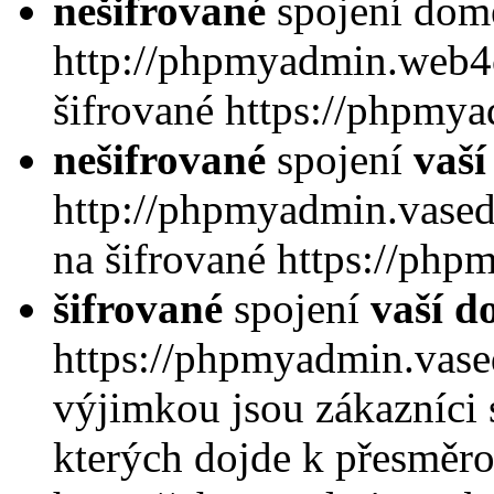
nešifrované
spojení do
http://phpmyadmin.web4c
šifrované https://phpmy
nešifrované
spojení
vaš
http://phpmyadmin.vase
na šifrované https://ph
šifrované
spojení
vaší 
https://phpmyadmin.vase
výjimkou jsou zákazníci 
kterých dojde k přesměro