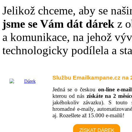
Jelikož chceme, aby se naš
jsme se Vám dát dárek
z o
a komunikace, na jehož vývo
technologicky podílela a st
Službu Emailkampane.cz na
Jedná se o českou
on-line e-mai
kterou od nás
získáte na 2 měs
jakéhokoliv závazku). S touto s
hromadné e-maily, automatizované
aj. Rozešlete až 15.000 e-mailů!
ZÍSKAT DÁREK